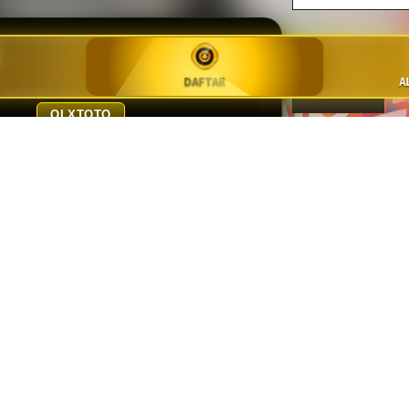
TUS OLXTOTO
DAFTAR
A
OLXTOTO
oto Togel, Toto Slot & Toto 4D
, Hongkong, Sydney, Macau, Cambodia
Transfer Bank, E-Wallet, QRIS
Share
IDR 10.000
item a
⭐ 4.9 / 5
8.981.981 ulasan pengguna