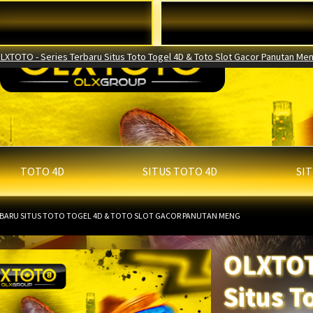
LXTOTO - Series Terbaru Situs Toto Togel 4D & Toto Slot Gacor Panutan Me
TOTO 4D
SITUS TOTO 4D
SI
ERBARU SITUS TOTO TOGEL 4D & TOTO SLOT GACOR PANUTAN MENG
OLXTOT
Situs T